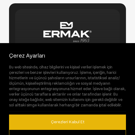
(+90 262) 263 02 70
Çerez Ayarları
sales@ermakmachine.com
Organize Sanayi Bölgesi Mah. 27.Sokak
Bu web sitesinde, cihaz bilgilerini ve kişisel verileri işlemek için
No:1/1 Dilovası/Kocaeli/Türkiye
çerezleri ve benzer işlevleri kullanıyoruz. İşleme, içeriğin, harici
hizmetlerin ve üçüncü şahısların unsurlarının, istatistiksel analiz/
ölçümün, kişiselleştirilmiş reklamcılığın ve sosyal medyanın
entegrasyonunun entegrasyonuna hizmet eder. İşleve bağlı olarak,
veriler üçüncü taraflara aktarılır ve onlar tarafından işlenir. Bu
onay isteğe bağlıdır, web sitemizin kullanımı için gerekli değildir ve
sol alttaki simge kullanılarak herhangi bir zamanda iptal edilebilir.
©
Copyright
2026
Ermak Makina
Tüm
Hakları Saklıdır.
Web Tasarım
Çerezleri Kabul Et