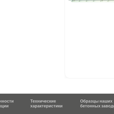
Благодаря 
производст
этой машин
180 КNТ, а
Модель «ВИ
лет и одоб
Осо
Быс
Выс
Выс
Пла
Долг
нности
Технические
Образцы наших
кции
характеристики
бетонных завод