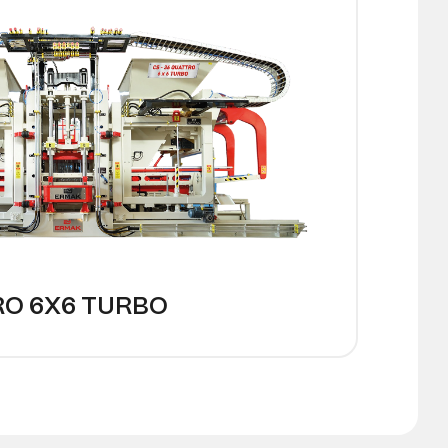
C
RO 6X6 TURBO