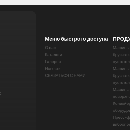
Меню быстрого доступа
ПРОД
О нас
Машины 
Каталоги
брусчатк
Галерея
пустотел
Новости
Машины 
СВЯЗАТЬСЯ С НАМИ
брусчатк
пустотел
Машины 
k
поверхно
Конвейер
оборудо
Пресс-ф
вибропре