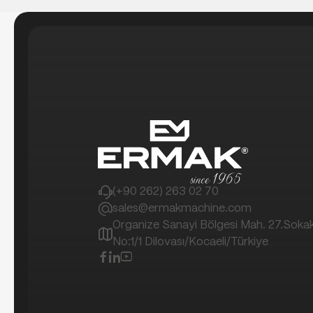
(+90 262) 263 02 70
sales@ermakmachine.com
Organize Sanayi Bölgesi Mah. 27.Soka
No:1/1 Dilovası/Kocaeli/Türkiye