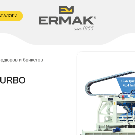
АТАЛОГИ
ордюров и брикетов -
TURBO
Мы утвержд
автоматиче
брусчатки и
производив