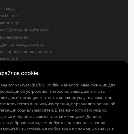
й завод
ли Milano
ые камеры
есс (ротационный пресс)
дюрных камней
для производства плит
для производства панелей
лых плит)
сылку
 файлов cookie
ЭКОНОМЬТЕ
ю
ацию о
е мы используем файлы cookie и аналогичные функции для
По скользящей
текст с
формации об устройстве и персональных данных. Эта
разъяснениями и текст с явным
жит для интеграции контента, внешних услуг и элементов
согласием
Я принимаю.
 статистического анализа/измерения, персонализированной
еграции социальных сетей. В зависимости от функции,
аются и обрабатываются третьими лицами. Данное
яется добровольным, не требуется для использования
и может быть отозвано в любое время с помощью значка в