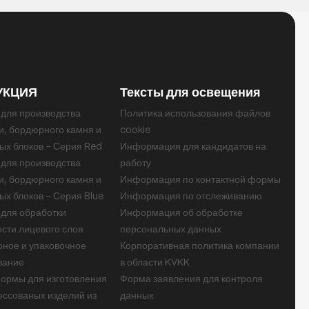
УКЦИЯ
Тексты для освещения
для производства
Политика использования файлов
и, бордюрного камня и
cookie
ых блоков – Серия Red
Информация для кандидатов на
для производства
работу
и, бордюрного камня и
Информация по контактной формы
ых блоков – Серия Blue
Информация по отслеживанию
для обработки
Информация об обработке
сти лицевого слоя
персональных данных
ное и упаковочное
Корпоративная политика компании
вание
в области KVKK
ормы для изготовления
Форма заявления для контроля
ссованых изделий из
данных