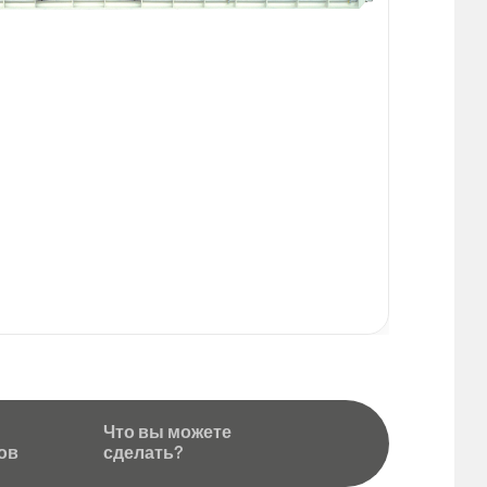
полностью автоматической системе смены пресс-форм
во начинается с новой пресс-формой макс.через 15 минут. 
е используется модель «ВИБРО-180», имеющая мощность
втоматическую смазку и надежную вибрационную систему.
БРО-180» успешно применяется компанией Ermak уже 20
рена нашими клиентами
онлайн-каталог
СВЯЗАТЬСЯ С НАМИ
бенности продукции ;
трая замена пресс-формы
окое вибрационное уплотнение
окое качество продукции
вная и стабильная работа
ий срок службы благодаря прочной конструкцииv
Что вы можете
ов
сделать?