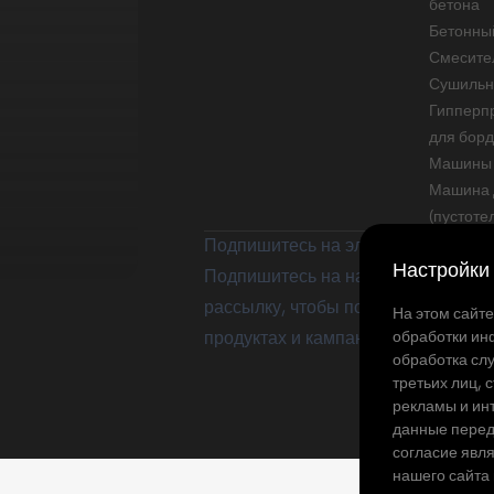
бетона
Бетонны
Смесите
Сушильн
Гипперпр
для бор
Машины 
Машина 
(пустоте
Подпишитесь на электронную рас
Настройки
Подпишитесь на нашу электронну
рассылку, чтобы получать информ
На этом сайт
обработки ин
продуктах и кампаниях.
обработка слу
третьих лиц,
рекламы и инт
данные перед
согласие явл
нашего сайта 