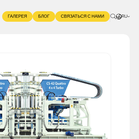
RU
ГАЛЕРЕЯ
БЛОГ
СВЯЗАТЬСЯ С НАМИ
аем что; Это самая быстрая и мощная однорядная
ская машина для производства 42 шт. стандартной
 18 пустотелых блоков (строительных), когда-либо
шаяся в Турции.