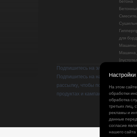
бетона
Бетонны
Смесите
Сушильн
Гипперпр
для бор
Машины 
Машина 
(пустоте
Подпишитесь на электронную рас
Настройки
Подпишитесь на нашу электронну
рассылку, чтобы получать информ
На этом сайт
обработки ин
продуктах и кампаниях.
обработка слу
третьих лиц,
рекламы и инт
данные перед
согласие явл
нашего сайта 