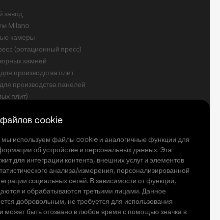
й завод
ли Milano
ые камеры
есс (ротационный пресс)
дюрных камней
для производства плит
для производства панелей
лых плит)
сылку
 файлов cookie
ЭКОНОМЬТЕ
ю
ацию о
е мы используем файлы cookie и аналогичные функции для
По скользящей
текст с
формации об устройстве и персональных данных. Эта
разъяснениями и текст с явным
жит для интеграции контента, внешних услуг и элементов
согласием
Я принимаю.
 статистического анализа/измерения, персонализированной
еграции социальных сетей. В зависимости от функции,
аются и обрабатываются третьими лицами. Данное
яется добровольным, не требуется для использования
и может быть отозвано в любое время с помощью значка в