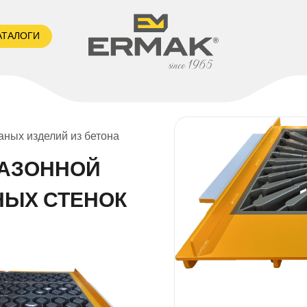
АТАЛОГИ
ных изделий из бетона
ГАЗОННОЙ
НЫХ СТЕНОК
Ermak прои
отечествен
брусчатка, 