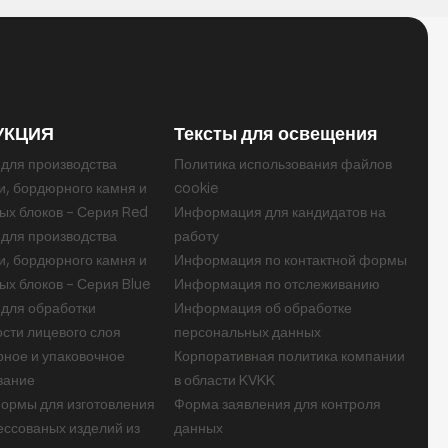
УКЦИЯ
Тексты для освещения
для производства
Политика использования файлов
и, бордюрного камня и
cookie
ых блоков – Серия Red
Информация для кандидатов на
для производства
работу
и, бордюрного камня и
Информация по контактной формы
ых блоков – Серия Blue
Информация по отслеживанию
для обработки
Информация об обработке
сти лицевого слоя
персональных данных
ное и упаковочное
Корпоративная политика компании
вание
в области KVKK
ормы для изготовления
Форма заявления для контроля
ссованых изделий из
данных