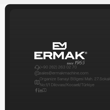
(+90 262) 263 02 70
sales@ermakmachine.com
Organize Sanayi Bölgesi Mah. 27.Soka
No:1/1 Dilovası/Kocaeli/Türkiye