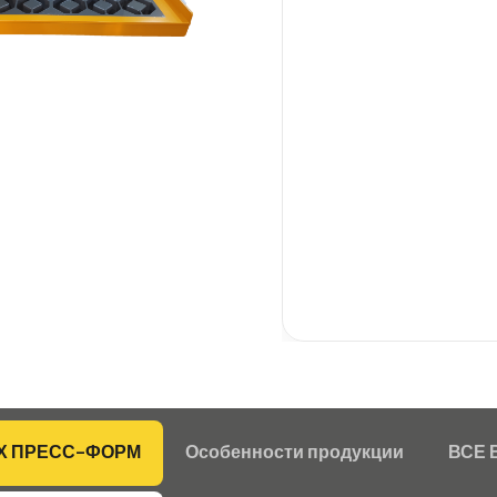
и т.д. Нез
стать ваше
Мы произво
самые высо
ошибками…
59 л
Прои
сов
Отли
пов
Мат
изго
Про
Х ПРЕСС-ФОРМ
Особенности продукции
ВСЕ 
Про
Абсо