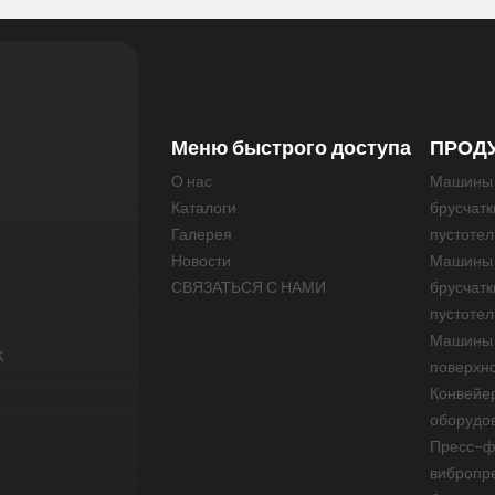
Меню быстрого доступа
ПРОД
О нас
Машины 
Каталоги
брусчатк
Галерея
пустотел
Новости
Машины 
СВЯЗАТЬСЯ С НАМИ
брусчатк
пустотел
Машины 
k
поверхно
Конвейер
оборудо
Пресс-ф
вибропре