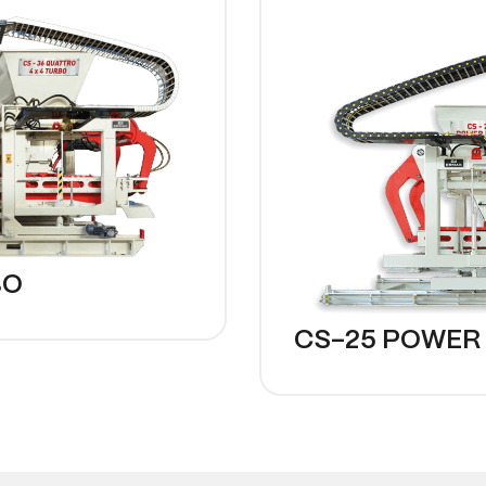
BO
CS-25 POWER